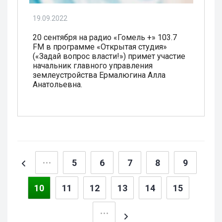
19.09.2022
20 сентября на радио «Гомель +» 103.7
FM в программе «Открытая студия»
(«Задай вопрос власти!») примет участие
начальник главного управления
землеустройства Ермалюгина Алла
Анатольевна.
5
6
7
8
9
10
11
12
13
14
15