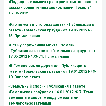
«
Подводные камни
»
при строительстве своего
дома
»
- ролик телерадиокомпании "Гомель"
07.06.2012
«
Кто не успеет, то опаздает?
» -
Публикация в
газете «Гомельская пра
ў
да» от 19.05.2012 №
75. Прямая линия
.
«
Есть у горожанина мечта - земля
»
-
Публикация в газете «Гомельская пра
ў
да» от
17.05.2012 № 73-74. Прямая линия
.
«В Гомеле земля дороже» -
Публикация в
газете «Гомельская пра
ў
да» от 19.01.2012 № 9-
10. Вопрос-ответ.
«Земельный спор» -
Публикация в газете
«Гомельская пра
ў
да» от 14.01.2012 № 7. Тема -
земельные споры между смежными
землепользователями