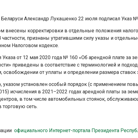
 Беларуси Александр Лукашенко 22 июля подписал Указ №
м внесены корректировки в отдельные положения налогов
 В частности, признаны утратившими силу указы и отдель
нном Налоговом кодексе.
Указа от 12 мая 2020 года № 160 «Об арендной плате за з
ости» приведены в соответствие с терминологией и подхо
, освобождении от уплаты и определении размера ставок 
о, указом установлен особый порядок (с применением пов
015) исчисления в 2021–2022 годах арендной платы за зе
центров, в том числе автомобильных стоянок, обслуживаю
в торговую сеть.
мации
официального Интернет-портала Президента Респуб