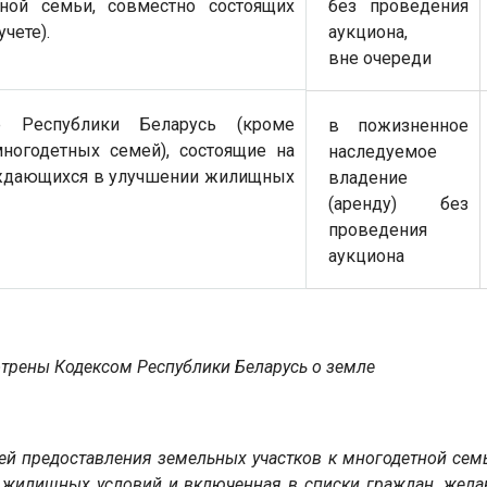
тной семьи, совместно состоящих
без проведения
учете).
аукциона,
вне очереди
е Республики Беларусь (кроме
в пожизненное
ногодетных семей), состоящие на
наследуемое
уждающихся в улучшении жилищных
владение
(аренду) без
проведения
аукциона
трены Кодексом Республики Беларусь о земле
ей предоставления земельных участков к многодетной сем
 жилищных условий и включенная в списки граждан, желаю