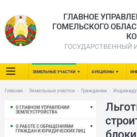
ГЛАВНОЕ УПРАВЛ
ГОМЕЛЬСКОГО ОБЛА
КО
ГОСУДАРСТВЕННЫЙ 
ЗЕМЕЛЬНЫЕ УЧАСТКИ
АУКЦИОНЫ
ИН
Главная
Земельные участки
Гражданам
Индивиду
-
-
-
Льгот
О ГЛАВНОМ УПРАВЛЕНИИ
ЗЕМЛЕУСТРОЙСТВА
строи
О РАБОТЕ С ОБРАЩЕНИЯМИ
блок
ГРАЖДАН И ЮРИДИЧЕСКИХ ЛИЦ