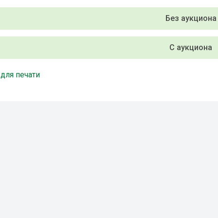
Без аукциона
С аукциона
 для печати