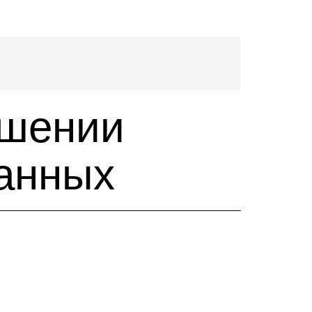
ошении
анных