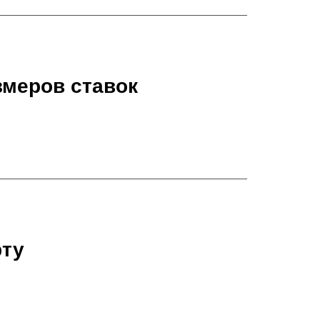
змеров ставок
рту