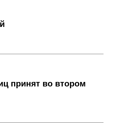
й
иц принят во втором