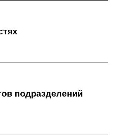
стях
тов подразделений