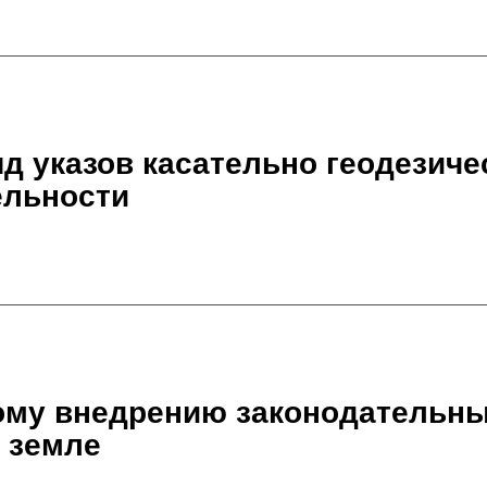
д указов касательно геодезиче
ельности
ому внедрению законодательны
 земле