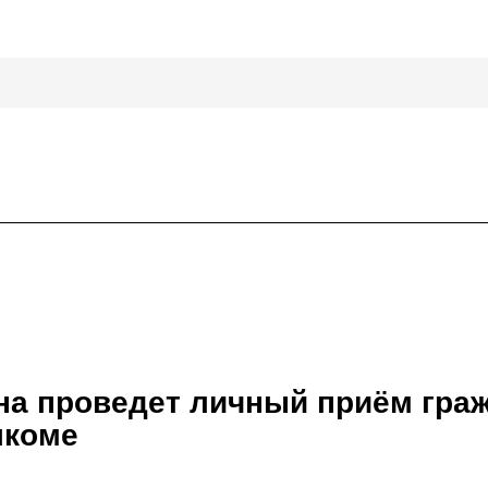
на проведет личный приём гра
лкоме