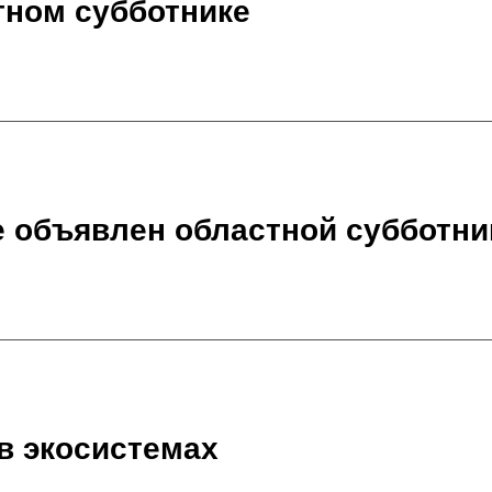
тном субботнике
е объявлен областной субботни
в экосистемах