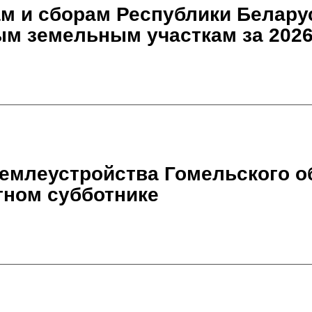
м и сборам Республики Белару
ым земельным участкам за 2026
емлеустройства Гомельского о
тном субботнике