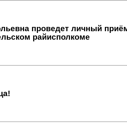
льевна проведет личный приём
ельском райисполкоме
ца!