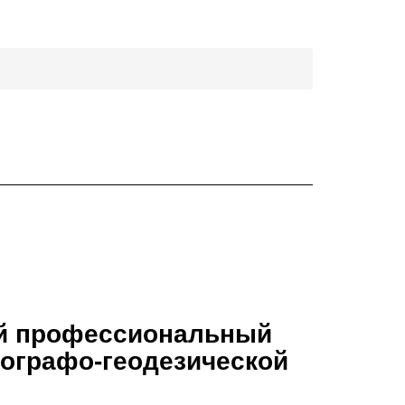
ой профессиональный
тографо-геодезической