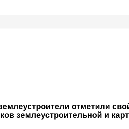
 землеустроители отметили св
иков землеустроительной и кар