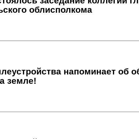
остоялось заседание коллегии г
ьского облисполкома
леустройства напоминает об о
а земле!