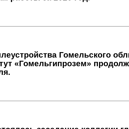
млеустройства Гомельского обл
тут «Гомельгипрозем» продолж
ля.