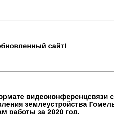
обновленный сайт!
формате видеоконференцсвязи 
вления землеустройства Гомел
м работы за 2020 год.