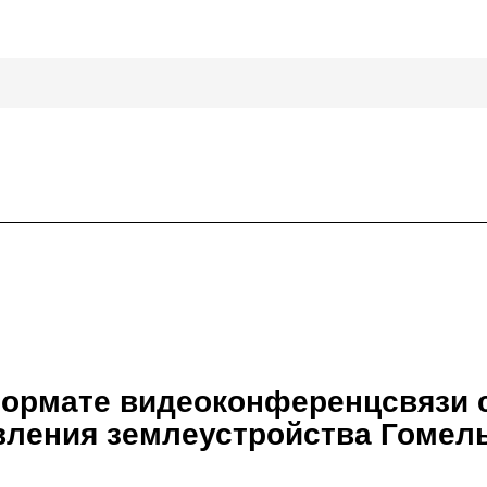
 формате видеоконференцсвязи 
авления землеустройства Гомел