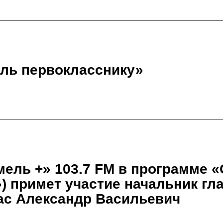
ль первокласснику»
омель +» 103.7 FM в программе 
») примет участие начальник гл
ас Александр Васильевич