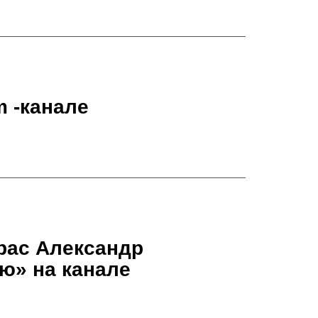
m -канале
рас Александр
ю» на канале