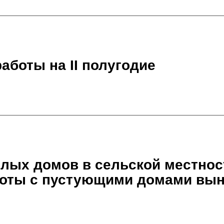
аботы на II полугодие
лых домов в сельской местнос
боты с пустующими домами вын